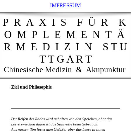
IMPRESSUM
P R A X I S F Ü R K
O M P L E M E N T Ä
R M E D I Z I N S T U
T T G A R T
Chinesische Medizin & Akupunktur
Ziel und Philosophie
Der Reifen des Rades
wird gehalten von den Speichen,
aber das
Leere zwischen ihnen
ist das Sinnvolle beim Gebrauch.
Aus nassem Ton formt man Gefäße,
aber das Leere in ihnen