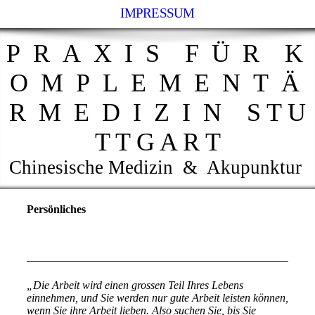
IMPRESSUM
P R A X I S F Ü R K
O M P L E M E N T Ä
R M E D I Z I N S T U
T T G A R T
Chinesische Medizin & Akupunktur
Persönliches
„Die Arbeit wird einen grossen Teil Ihres Lebens
einnehmen, und Sie werden nur gute Arbeit leisten können,
wenn Sie ihre Arbeit lieben. Also suchen Sie, bis Sie