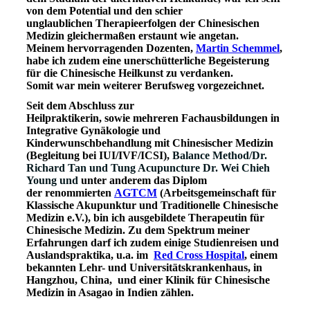
von dem Potential und den schier
unglaublichen Therapieerfolgen der Chinesischen
Medizin gleichermaßen erstaunt wie angetan.
Meinem hervorragenden Dozenten,
Martin Schemmel
,
habe ich zudem eine unerschütterliche Begeisterung
für die Chinesische Heilkunst zu verdanken.
Somit war mein weiterer Berufsweg vorgezeichnet.
Seit dem Abschluss zur
Heilpraktikerin, sowie mehreren Fachausbildungen in
Integrative Gynäkologie und
Kinderwunschbehandlung mit Chinesischer Medizin
(Begleitung bei IUI/IVF/ICSI),
Balance Method/Dr.
Richard Tan und Tung Acupuncture Dr. Wei Chieh
Young und
unter anderem das Diplom
der renommierten
AGTCM
(Arbeitsgemeinschaft für
Klassische Akupunktur und Traditionelle Chinesische
Medizin e.V.), bin ich ausgebildete Therapeutin für
Chinesische Medizin. Zu dem Spektrum meiner
Erfahrungen darf ich zudem einige Studienreisen und
Auslandspraktika, u.a. im
Red Cross Hospital
, einem
bekannten Lehr- und Universitätskrankenhaus, in
Hangzhou, China, und einer Klinik für Chinesische
Medizin in Asagao in Indien zählen.