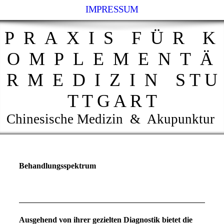
IMPRESSUM
P R A X I S F Ü R K
O M P L E M E N T Ä
R M E D I Z I N S T U
T T G A R T
Chinesische Medizin & Akupunktur
Behandlungsspektrum
Ausgehend von ihrer gezielten Diagnostik bietet die